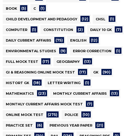
(5)
(1)
BOOK
C
(12)
(1)
CHILD DEVELOPMENT AND PEDAGOGY
CHSL
(1)
(2)
(7)
COMPUTER
CONSTITUTION
DAILY 10 GK
(75)
(12)
DAILY CURRENT AFFAIRS
ENGLISH
(9)
(1)
ENVIRONMENTAL STUDIES
ERROR CORRECTION
(17)
(13)
FULL MOCK TEST
GEOGRAPHY
(17)
(90)
GI & REASONING ONLINE MOCK TEST
GK
(18)
(1)
HISTORT GK
LETTER WRITING
(23)
(13)
MATHEMATICS
MONTHLY CURRENT AFFAIRS
(7)
MONTHLY CURRENT AFFAIRS MOCK TEST
(275)
(10)
ONLINE MOCK TEST
POLICE
(6)
(21)
PRACTICE SET
PREVIOUS YEAR PAPER
(70)
(176)
(1)