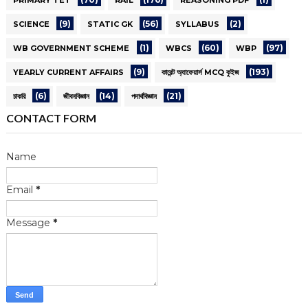
PRIMARY TET
RAIL
REASONING PDF
(9)
(56)
(2)
SCIENCE
STATIC GK
SYLLABUS
(1)
(60)
(97)
WB GOVERNMENT SCHEME
WBCS
WBP
(9)
(193)
YEARLY CURRENT AFFAIRS
কারেন্ট অ্যাফেয়ার্স MCQ কুইজ
(6)
(14)
(21)
চাকরি
জীবনবিজ্ঞান
পদার্থবিজ্ঞান
CONTACT FORM
Name
Email
*
Message
*