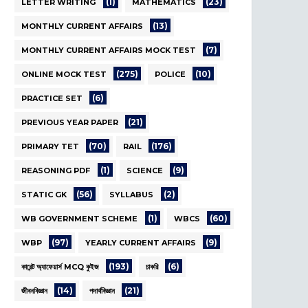
(1)
(23)
LETTER WRITING
MATHEMATICS
(13)
MONTHLY CURRENT AFFAIRS
(7)
MONTHLY CURRENT AFFAIRS MOCK TEST
(275)
(10)
ONLINE MOCK TEST
POLICE
(6)
PRACTICE SET
(21)
PREVIOUS YEAR PAPER
(70)
(176)
PRIMARY TET
RAIL
(1)
(9)
REASONING PDF
SCIENCE
(56)
(2)
STATIC GK
SYLLABUS
(1)
(60)
WB GOVERNMENT SCHEME
WBCS
(97)
(9)
WBP
YEARLY CURRENT AFFAIRS
(193)
(6)
কারেন্ট অ্যাফেয়ার্স MCQ কুইজ
চাকরি
(14)
(21)
জীবনবিজ্ঞান
পদার্থবিজ্ঞান