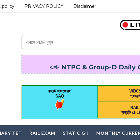
 policy
PRIVACY POLICY
Disclaimer
এখন NTPC & Group-D Daily On
কারেন্ট অ্যাফেয়ার্স
WBC
প্রস্তুত
SAQ
RAI
প্রস্তুতি cl
MARY TET
RAIL EXAM
STATIC GK
MONTHLY CURREN