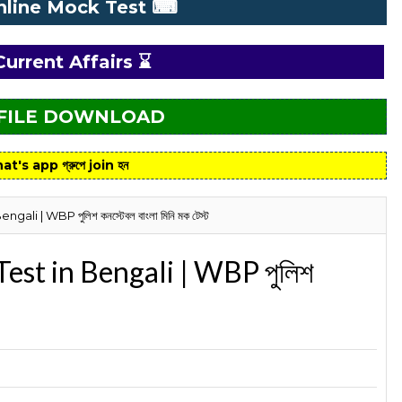
nline Mock Test ⌨
Current Affairs ⌛
 FILE DOWNLOAD
at's app গ্রুপে join হন
i | WBP পুলিশ কনস্টেবল বাংলা মিনি মক টেস্ট
st in Bengali | WBP পুলিশ