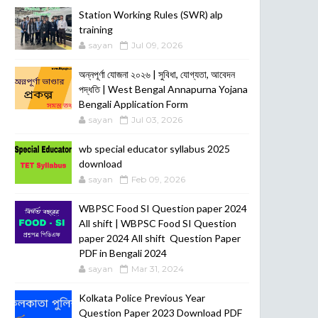
POSTS
Station Working Rules (SWR) alp
training
sayan
Jul 09, 2026
অন্নপূর্ণা যোজনা ২০২৬ | সুবিধা, যোগ্যতা, আবেদন
পদ্ধতি | West Bengal Annapurna Yojana
Bengali Application Form
sayan
Jul 03, 2026
wb special educator syllabus 2025
download
sayan
Feb 09, 2026
WBPSC Food SI Question paper 2024
All shift | WBPSC Food SI Question
paper 2024 All shift Question Paper
PDF in Bengali 2024
sayan
Mar 31, 2024
Kolkata Police Previous Year
Question Paper 2023 Download PDF