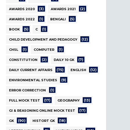
(3)
(2)
AWARDS 2020
AWARDS 2021
(1)
(5)
AWARDS 2022
BENGALI
(5)
(1)
BOOK
C
(12)
CHILD DEVELOPMENT AND PEDAGOGY
(1)
(1)
CHSL
COMPUTER
(2)
(7)
CONSTITUTION
DAILY 10 GK
(75)
(12)
DAILY CURRENT AFFAIRS
ENGLISH
(9)
ENVIRONMENTAL STUDIES
(1)
ERROR CORRECTION
(17)
(13)
FULL MOCK TEST
GEOGRAPHY
(17)
GI & REASONING ONLINE MOCK TEST
(90)
(18)
GK
HISTORT GK