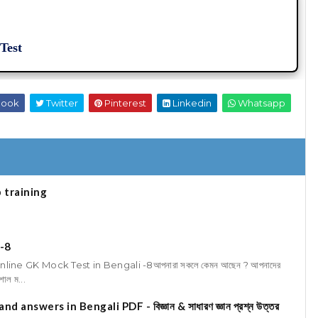
Test
book
Twitter
Pinterest
Linkedin
Whatsapp
 training
 -8
ine GK Mock Test in Bengali -8আপনারা সকলে কেমন আছেন ? আপনাদের
শাল ম...
nswers in Bengali PDF - বিজ্ঞান & সাধারণ জ্ঞান প্রশ্ন উত্তর