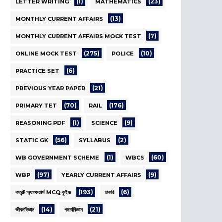
(1)
(23)
LETTER WRITING
MATHEMATICS
(13)
MONTHLY CURRENT AFFAIRS
(7)
MONTHLY CURRENT AFFAIRS MOCK TEST
(275)
(10)
ONLINE MOCK TEST
POLICE
(6)
PRACTICE SET
(21)
PREVIOUS YEAR PAPER
(70)
(176)
PRIMARY TET
RAIL
(1)
(9)
REASONING PDF
SCIENCE
(56)
(2)
STATIC GK
SYLLABUS
(1)
(60)
WB GOVERNMENT SCHEME
WBCS
(97)
(9)
WBP
YEARLY CURRENT AFFAIRS
(193)
(6)
কারেন্ট অ্যাফেয়ার্স MCQ কুইজ
চাকরি
(14)
(21)
জীবনবিজ্ঞান
পদার্থবিজ্ঞান