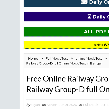
⌨ Daily O
⌛ Daily 
ALL PDF
আমাদের Wh
Home
Full Mock Test
online Mock Test
Railway Group-D full Online Mock Test in Bengali
Free Online Railway Grou
Railway Group-D full On
by
sayan
on
November 01, 2020
in
Full Mock Test
,
o