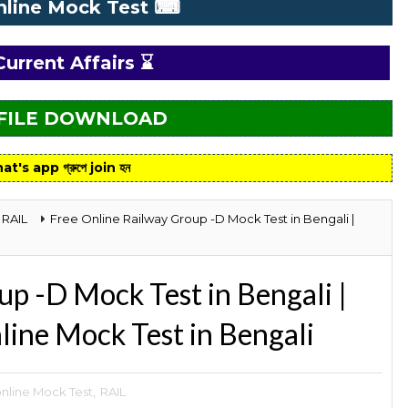
nline Mock Test ⌨
Current Affairs ⌛
 FILE DOWNLOAD
at's app গ্রুপে join হন
RAIL
Free Online Railway Group -D Mock Test in Bengali |
p -D Mock Test in Bengali |
line Mock Test in Bengali
nline Mock Test
,
RAIL