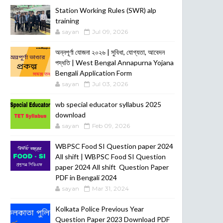
POSTS
Station Working Rules (SWR) alp
training
sayan
Jul 09, 2026
অন্নপূর্ণা যোজনা ২০২৬ | সুবিধা, যোগ্যতা, আবেদন
পদ্ধতি | West Bengal Annapurna Yojana
Bengali Application Form
sayan
Jul 03, 2026
wb special educator syllabus 2025
download
sayan
Feb 09, 2026
WBPSC Food SI Question paper 2024
All shift | WBPSC Food SI Question
paper 2024 All shift Question Paper
PDF in Bengali 2024
sayan
Mar 31, 2024
Kolkata Police Previous Year
Question Paper 2023 Download PDF