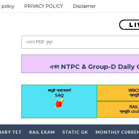
 policy
PRIVACY POLICY
Disclaimer
এখন NTPC & Group-D Daily On
কারেন্ট অ্যাফেয়ার্স
WBC
প্রস্তুত
SAQ
RAI
প্রস্তুতি cl
MARY TET
RAIL EXAM
STATIC GK
MONTHLY CURREN