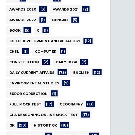
(3)
(2)
AWARDS 2020
AWARDS 2021
(1)
(5)
AWARDS 2022
BENGALI
(5)
(1)
BOOK
C
(12)
CHILD DEVELOPMENT AND PEDAGOGY
(1)
(1)
CHSL
COMPUTER
(2)
(7)
CONSTITUTION
DAILY 10 GK
(75)
(12)
DAILY CURRENT AFFAIRS
ENGLISH
(9)
ENVIRONMENTAL STUDIES
(1)
ERROR CORRECTION
(17)
(13)
FULL MOCK TEST
GEOGRAPHY
(17)
GI & REASONING ONLINE MOCK TEST
(90)
(18)
GK
HISTORT GK