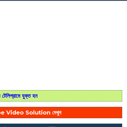
টেলিগ্রামে যুক্ত হন
e Video Solution দেখুন