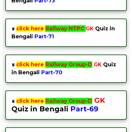
Bengali
Part-7
3
∎
click here
Railway NTPC
GK
Quiz in
Bengali
Part-7
1
∎
click here
Railway Group-D
GK
Quiz
in Bengali
Part-70
GK
∎
click here
Railway Group-D
Quiz in Bengali
Part-69