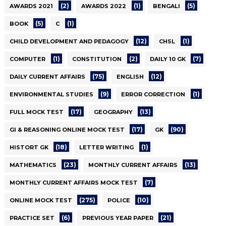
(2)
(1)
(5)
AWARDS 2021
AWARDS 2022
BENGALI
(5)
(1)
BOOK
C
(12)
(1)
CHILD DEVELOPMENT AND PEDAGOGY
CHSL
(1)
(2)
(7)
COMPUTER
CONSTITUTION
DAILY 10 GK
(75)
(12)
DAILY CURRENT AFFAIRS
ENGLISH
(9)
(1)
ENVIRONMENTAL STUDIES
ERROR CORRECTION
(17)
(13)
FULL MOCK TEST
GEOGRAPHY
(17)
(90)
GI & REASONING ONLINE MOCK TEST
GK
(18)
(1)
HISTORT GK
LETTER WRITING
(23)
(13)
MATHEMATICS
MONTHLY CURRENT AFFAIRS
(7)
MONTHLY CURRENT AFFAIRS MOCK TEST
(275)
(10)
ONLINE MOCK TEST
POLICE
(6)
(21)
PRACTICE SET
PREVIOUS YEAR PAPER