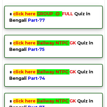
∎
click here
GROUP -D
FULL
Quiz in
Bengali
Part-7
7
∎
click here
Railway NTPC
GK
Quiz in
Bengali
Part-7
5
∎
click here
Railway NTPC
GK
Quiz in
Bengali
Part-7
4
∎
click here
Railway NTPC
GK
Quiz in