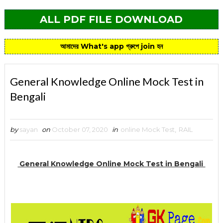
ALL PDF FILE DOWNLOAD
আমাদের What's app গ্রুপে join হন
General Knowledge Online Mock Test in
Bengali
by
sayan
on
October 07, 2020
in
online Mock Test
,
RAIL
General Knowledge Online Mock Test in Bengali