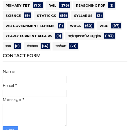
(70)
(176)
(1)
PRIMARY TET
RAIL
REASONING PDF
(9)
(56)
(2)
SCIENCE
STATIC GK
SYLLABUS
(1)
(60)
(97)
WB GOVERNMENT SCHEME
WBCS
WBP
(9)
(193)
YEARLY CURRENT AFFAIRS
কারেন্ট অ্যাফেয়ার্স MCQ কুইজ
(6)
(14)
(21)
চাকরি
জীবনবিজ্ঞান
পদার্থবিজ্ঞান
CONTACT FORM
Name
Email
*
Message
*