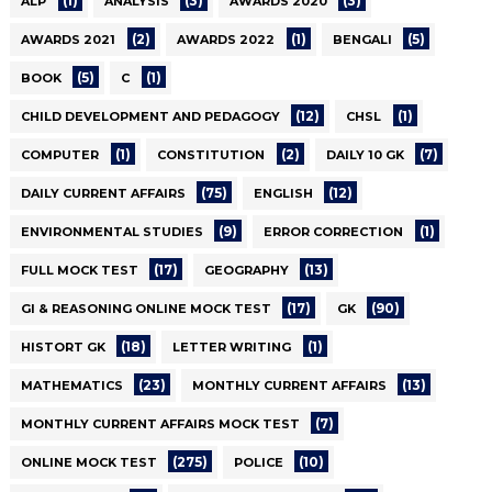
(1)
(3)
(3)
ALP
ANALYSIS
AWARDS 2020
(2)
(1)
(5)
AWARDS 2021
AWARDS 2022
BENGALI
(5)
(1)
BOOK
C
(12)
(1)
CHILD DEVELOPMENT AND PEDAGOGY
CHSL
(1)
(2)
(7)
COMPUTER
CONSTITUTION
DAILY 10 GK
(75)
(12)
DAILY CURRENT AFFAIRS
ENGLISH
(9)
(1)
ENVIRONMENTAL STUDIES
ERROR CORRECTION
(17)
(13)
FULL MOCK TEST
GEOGRAPHY
(17)
(90)
GI & REASONING ONLINE MOCK TEST
GK
(18)
(1)
HISTORT GK
LETTER WRITING
(23)
(13)
MATHEMATICS
MONTHLY CURRENT AFFAIRS
(7)
MONTHLY CURRENT AFFAIRS MOCK TEST
(275)
(10)
ONLINE MOCK TEST
POLICE