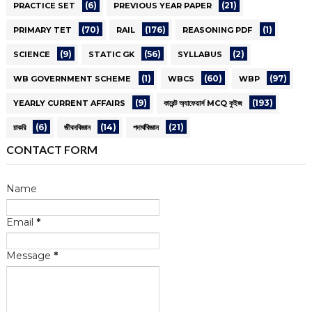
(6)
(21)
PRACTICE SET
PREVIOUS YEAR PAPER
(70)
(176)
(1)
PRIMARY TET
RAIL
REASONING PDF
(9)
(56)
(2)
SCIENCE
STATIC GK
SYLLABUS
(1)
(60)
(97)
WB GOVERNMENT SCHEME
WBCS
WBP
(9)
(193)
YEARLY CURRENT AFFAIRS
কারেন্ট অ্যাফেয়ার্স MCQ কুইজ
(6)
(14)
(21)
চাকরি
জীবনবিজ্ঞান
পদার্থবিজ্ঞান
CONTACT FORM
Name
Email
*
Message
*