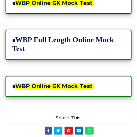
∎
WBP Online GK Mock Test
WBP Full Length Online Mock
∎
Test
∎
WBP Online GK Mock Test
Share This: