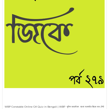
WBP Constable Online GK Quiz in Bengali | WBP পুলিশ কনস্টেবল বাংলা অনলাইন জিকে মক টেস্ট