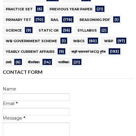
(6)
(21)
PRACTICE SET
PREVIOUS YEAR PAPER
(70)
(176)
(1)
PRIMARY TET
RAIL
REASONING PDF
(9)
(56)
(2)
SCIENCE
STATIC GK
SYLLABUS
(1)
(60)
(97)
WB GOVERNMENT SCHEME
WBCS
WBP
(9)
(193)
YEARLY CURRENT AFFAIRS
কারেন্ট অ্যাফেয়ার্স MCQ কুইজ
(6)
(14)
(21)
চাকরি
জীবনবিজ্ঞান
পদার্থবিজ্ঞান
CONTACT FORM
Name
Email
*
Message
*