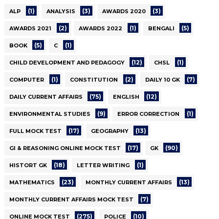
(1)
(3)
(3)
ALP
ANALYSIS
AWARDS 2020
(2)
(1)
(5)
AWARDS 2021
AWARDS 2022
BENGALI
(5)
(1)
BOOK
C
(12)
(1)
CHILD DEVELOPMENT AND PEDAGOGY
CHSL
(1)
(2)
(7)
COMPUTER
CONSTITUTION
DAILY 10 GK
(75)
(12)
DAILY CURRENT AFFAIRS
ENGLISH
(9)
(1)
ENVIRONMENTAL STUDIES
ERROR CORRECTION
(17)
(13)
FULL MOCK TEST
GEOGRAPHY
(17)
(90)
GI & REASONING ONLINE MOCK TEST
GK
(18)
(1)
HISTORT GK
LETTER WRITING
(23)
(13)
MATHEMATICS
MONTHLY CURRENT AFFAIRS
(7)
MONTHLY CURRENT AFFAIRS MOCK TEST
(275)
(10)
ONLINE MOCK TEST
POLICE