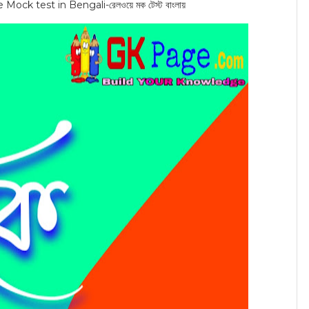
ock test in Bengali-রেলওয়ে মক টেস্ট বাংলায়