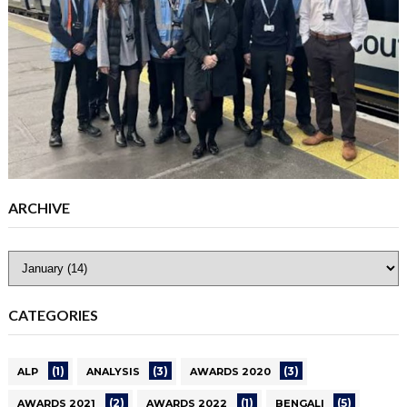
ARCHIVE
CATEGORIES
(1)
(3)
(3)
ALP
ANALYSIS
AWARDS 2020
(2)
(1)
(5)
AWARDS 2021
AWARDS 2022
BENGALI