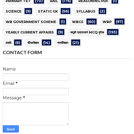
(70)
(176)
(1)
PRIMARY TET
RAIL
REASONING PDF
(9)
(56)
(2)
SCIENCE
STATIC GK
SYLLABUS
(1)
(60)
(97)
WB GOVERNMENT SCHEME
WBCS
WBP
(9)
(193)
YEARLY CURRENT AFFAIRS
কারেন্ট অ্যাফেয়ার্স MCQ কুইজ
(6)
(14)
(21)
চাকরি
জীবনবিজ্ঞান
পদার্থবিজ্ঞান
CONTACT FORM
Name
Email
*
Message
*