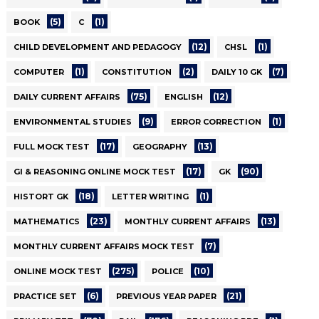
(5)
(1)
BOOK
C
(12)
(1)
CHILD DEVELOPMENT AND PEDAGOGY
CHSL
(1)
(2)
(7)
COMPUTER
CONSTITUTION
DAILY 10 GK
(75)
(12)
DAILY CURRENT AFFAIRS
ENGLISH
(9)
(1)
ENVIRONMENTAL STUDIES
ERROR CORRECTION
(17)
(13)
FULL MOCK TEST
GEOGRAPHY
(17)
(90)
GI & REASONING ONLINE MOCK TEST
GK
(18)
(1)
HISTORT GK
LETTER WRITING
(23)
(13)
MATHEMATICS
MONTHLY CURRENT AFFAIRS
(7)
MONTHLY CURRENT AFFAIRS MOCK TEST
(275)
(10)
ONLINE MOCK TEST
POLICE
(6)
(21)
PRACTICE SET
PREVIOUS YEAR PAPER