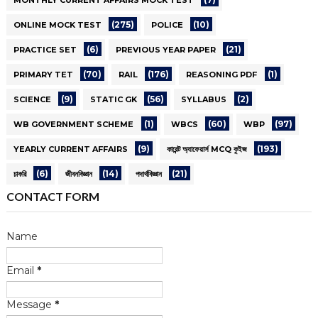
(275)
(10)
ONLINE MOCK TEST
POLICE
(6)
(21)
PRACTICE SET
PREVIOUS YEAR PAPER
(70)
(176)
(1)
PRIMARY TET
RAIL
REASONING PDF
(9)
(56)
(2)
SCIENCE
STATIC GK
SYLLABUS
(1)
(60)
(97)
WB GOVERNMENT SCHEME
WBCS
WBP
(9)
(193)
YEARLY CURRENT AFFAIRS
কারেন্ট অ্যাফেয়ার্স MCQ কুইজ
(6)
(14)
(21)
চাকরি
জীবনবিজ্ঞান
পদার্থবিজ্ঞান
CONTACT FORM
Name
Email
*
Message
*