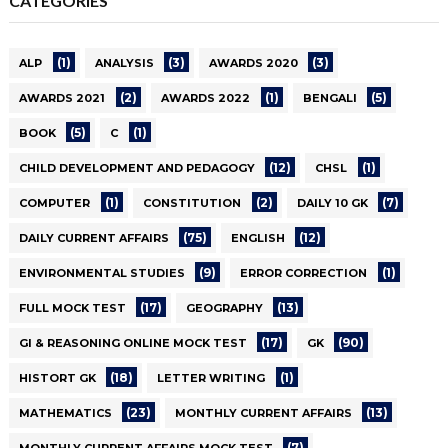
CATEGORIES
(1)
(3)
(3)
ALP
ANALYSIS
AWARDS 2020
(2)
(1)
(5)
AWARDS 2021
AWARDS 2022
BENGALI
(5)
(1)
BOOK
C
(12)
(1)
CHILD DEVELOPMENT AND PEDAGOGY
CHSL
(1)
(2)
(7)
COMPUTER
CONSTITUTION
DAILY 10 GK
(75)
(12)
DAILY CURRENT AFFAIRS
ENGLISH
(9)
(1)
ENVIRONMENTAL STUDIES
ERROR CORRECTION
(17)
(13)
FULL MOCK TEST
GEOGRAPHY
(17)
(90)
GI & REASONING ONLINE MOCK TEST
GK
(18)
(1)
HISTORT GK
LETTER WRITING
(23)
(13)
MATHEMATICS
MONTHLY CURRENT AFFAIRS
(7)
MONTHLY CURRENT AFFAIRS MOCK TEST