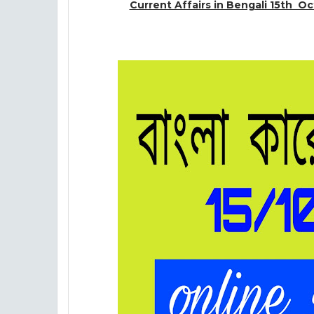
Current Affairs in Bengali 15th O