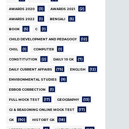
(3)
(2)
AWARDS 2020
AWARDS 2021
(1)
(5)
AWARDS 2022
BENGALI
(5)
(1)
BOOK
C
(12)
CHILD DEVELOPMENT AND PEDAGOGY
(1)
(1)
CHSL
COMPUTER
(2)
(7)
CONSTITUTION
DAILY 10 GK
(75)
(12)
DAILY CURRENT AFFAIRS
ENGLISH
(9)
ENVIRONMENTAL STUDIES
(1)
ERROR CORRECTION
(17)
(13)
FULL MOCK TEST
GEOGRAPHY
(17)
GI & REASONING ONLINE MOCK TEST
(90)
(18)
GK
HISTORT GK