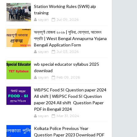
POSTS
Station Working Rules (SWR) alp
training
sayan
Jul 09, 2026
অন্নপূর্ণা যোজনা ২০২৬ | সুবিধা, যোগ্যতা, আবেদন
পদ্ধতি | West Bengal Annapurna Yojana
Bengali Application Form
sayan
Jul 03, 2026
wb special educator syllabus 2025
download
sayan
Feb 09, 2026
WBPSC Food SI Question paper 2024
All shift | WBPSC Food SI Question
paper 2024 All shift Question Paper
PDF in Bengali 2024
sayan
Mar 31, 2024
Kolkata Police Previous Year
Question Paper 2023 Download PDF