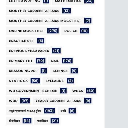
(1)
(23)
LETTER WRITING
MATHEMATICS
(13)
MONTHLY CURRENT AFFAIRS
(7)
MONTHLY CURRENT AFFAIRS MOCK TEST
(275)
(10)
ONLINE MOCK TEST
POLICE
(6)
PRACTICE SET
(21)
PREVIOUS YEAR PAPER
(70)
(176)
PRIMARY TET
RAIL
(1)
(9)
REASONING PDF
SCIENCE
(56)
(2)
STATIC GK
SYLLABUS
(1)
(60)
WB GOVERNMENT SCHEME
WBCS
(97)
(9)
WBP
YEARLY CURRENT AFFAIRS
(193)
(6)
কারেন্ট অ্যাফেয়ার্স MCQ কুইজ
চাকরি
(14)
(21)
জীবনবিজ্ঞান
পদার্থবিজ্ঞান