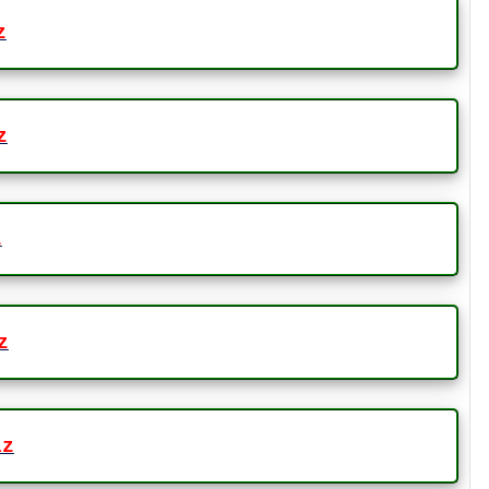
z
z
z
iz
iz