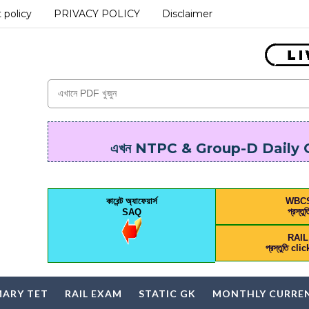
 policy
PRIVACY POLICY
Disclaimer
এখন NTPC & Group-D Daily On
কারেন্ট অ্যাফেয়ার্স
WBC
প্রস্তুত
SAQ
RAI
প্রস্তুতি cl
MARY TET
RAIL EXAM
STATIC GK
MONTHLY CURREN