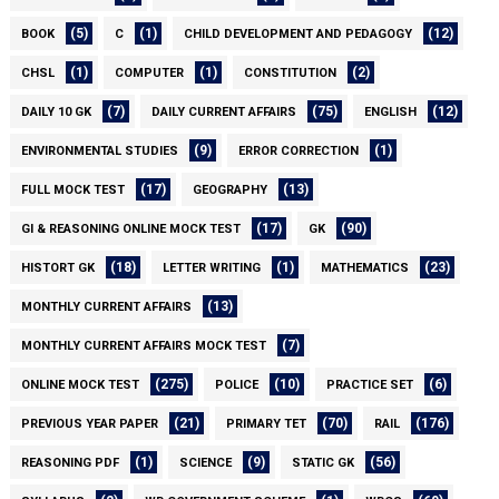
(5)
(1)
(12)
BOOK
C
CHILD DEVELOPMENT AND PEDAGOGY
(1)
(1)
(2)
CHSL
COMPUTER
CONSTITUTION
(7)
(75)
(12)
DAILY 10 GK
DAILY CURRENT AFFAIRS
ENGLISH
(9)
(1)
ENVIRONMENTAL STUDIES
ERROR CORRECTION
(17)
(13)
FULL MOCK TEST
GEOGRAPHY
(17)
(90)
GI & REASONING ONLINE MOCK TEST
GK
(18)
(1)
(23)
HISTORT GK
LETTER WRITING
MATHEMATICS
(13)
MONTHLY CURRENT AFFAIRS
(7)
MONTHLY CURRENT AFFAIRS MOCK TEST
(275)
(10)
(6)
ONLINE MOCK TEST
POLICE
PRACTICE SET
(21)
(70)
(176)
PREVIOUS YEAR PAPER
PRIMARY TET
RAIL
(1)
(9)
(56)
REASONING PDF
SCIENCE
STATIC GK