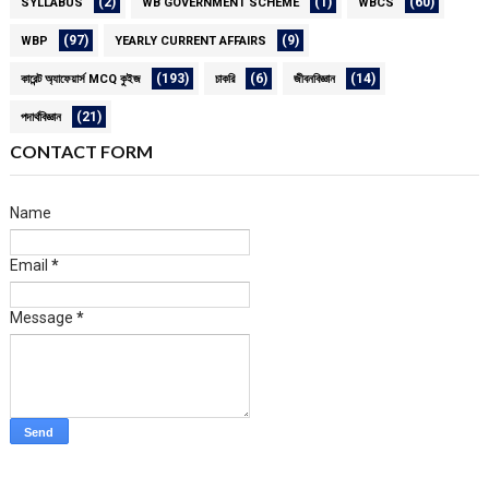
(2)
(1)
(60)
SYLLABUS
WB GOVERNMENT SCHEME
WBCS
(97)
(9)
WBP
YEARLY CURRENT AFFAIRS
(193)
(6)
(14)
কারেন্ট অ্যাফেয়ার্স MCQ কুইজ
চাকরি
জীবনবিজ্ঞান
(21)
পদার্থবিজ্ঞান
CONTACT FORM
Name
Email
*
Message
*