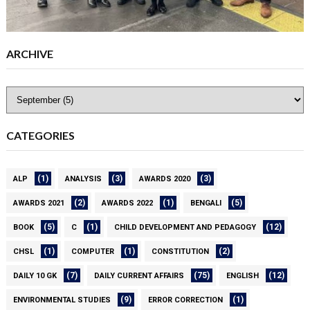
ARCHIVE
CATEGORIES
(1)
(3)
(3)
ALP
ANALYSIS
AWARDS 2020
(2)
(1)
(5)
AWARDS 2021
AWARDS 2022
BENGALI
(5)
(1)
(12)
BOOK
C
CHILD DEVELOPMENT AND PEDAGOGY
(1)
(1)
(2)
CHSL
COMPUTER
CONSTITUTION
(7)
(75)
(12)
DAILY 10 GK
DAILY CURRENT AFFAIRS
ENGLISH
(9)
(1)
ENVIRONMENTAL STUDIES
ERROR CORRECTION