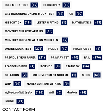
(17)
(13)
FULL MOCK TEST
GEOGRAPHY
(17)
(90)
GI & REASONING ONLINE MOCK TEST
GK
(18)
(1)
(23)
HISTORT GK
LETTER WRITING
MATHEMATICS
(13)
MONTHLY CURRENT AFFAIRS
(7)
MONTHLY CURRENT AFFAIRS MOCK TEST
(275)
(10)
(6)
ONLINE MOCK TEST
POLICE
PRACTICE SET
(21)
(70)
(176)
PREVIOUS YEAR PAPER
PRIMARY TET
RAIL
(1)
(9)
(56)
REASONING PDF
SCIENCE
STATIC GK
(2)
(1)
(60)
SYLLABUS
WB GOVERNMENT SCHEME
WBCS
(97)
(9)
WBP
YEARLY CURRENT AFFAIRS
(193)
(6)
(14)
কারেন্ট অ্যাফেয়ার্স MCQ কুইজ
চাকরি
জীবনবিজ্ঞান
(21)
পদার্থবিজ্ঞান
CONTACT FORM