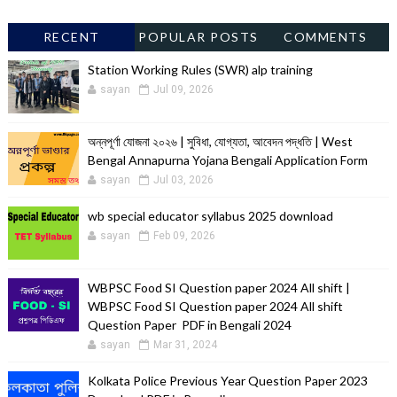
RECENT
POPULAR POSTS
COMMENTS
Station Working Rules (SWR) alp training
sayan
Jul 09, 2026
অন্নপূর্ণা যোজনা ২০২৬ | সুবিধা, যোগ্যতা, আবেদন পদ্ধতি | West
Bengal Annapurna Yojana Bengali Application Form
sayan
Jul 03, 2026
wb special educator syllabus 2025 download
sayan
Feb 09, 2026
WBPSC Food SI Question paper 2024 All shift |
WBPSC Food SI Question paper 2024 All shift
Question Paper PDF in Bengali 2024
sayan
Mar 31, 2024
Kolkata Police Previous Year Question Paper 2023