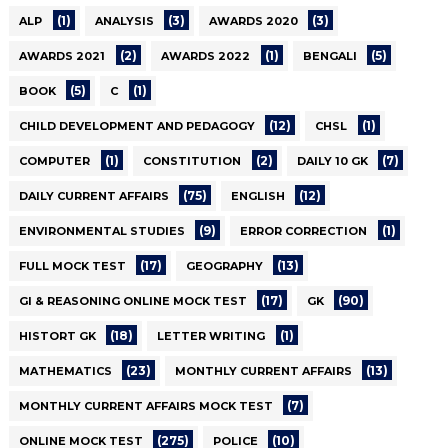
(1)
(3)
(3)
ALP
ANALYSIS
AWARDS 2020
(2)
(1)
(5)
AWARDS 2021
AWARDS 2022
BENGALI
(5)
(1)
BOOK
C
(12)
(1)
CHILD DEVELOPMENT AND PEDAGOGY
CHSL
(1)
(2)
(7)
COMPUTER
CONSTITUTION
DAILY 10 GK
(75)
(12)
DAILY CURRENT AFFAIRS
ENGLISH
(9)
(1)
ENVIRONMENTAL STUDIES
ERROR CORRECTION
(17)
(13)
FULL MOCK TEST
GEOGRAPHY
(17)
(90)
GI & REASONING ONLINE MOCK TEST
GK
(18)
(1)
HISTORT GK
LETTER WRITING
(23)
(13)
MATHEMATICS
MONTHLY CURRENT AFFAIRS
(7)
MONTHLY CURRENT AFFAIRS MOCK TEST
(275)
(10)
ONLINE MOCK TEST
POLICE