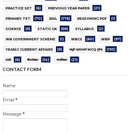
(6)
(21)
PRACTICE SET
PREVIOUS YEAR PAPER
(70)
(176)
(1)
PRIMARY TET
RAIL
REASONING PDF
(9)
(56)
(2)
SCIENCE
STATIC GK
SYLLABUS
(1)
(60)
(97)
WB GOVERNMENT SCHEME
WBCS
WBP
(9)
(193)
YEARLY CURRENT AFFAIRS
কারেন্ট অ্যাফেয়ার্স MCQ কুইজ
(6)
(14)
(21)
চাকরি
জীবনবিজ্ঞান
পদার্থবিজ্ঞান
CONTACT FORM
Name
Email
*
Message
*