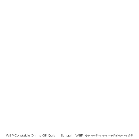
WBP Constable Online GK Quiz in Bengali | WBP পুলিশ কনস্টেবল বাংলা অনলাইন জিকে মক টেস্ট