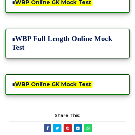
∎
WBP Online GK Mock Test
WBP Full Length Online Mock
∎
Test
∎
WBP Online GK Mock Test
Share This: