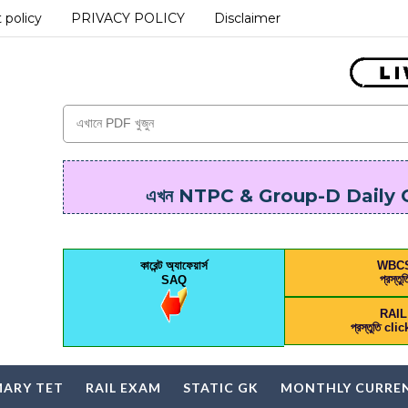
 policy
PRIVACY POLICY
Disclaimer
এখন NTPC & Group-D Daily On
কারেন্ট অ্যাফেয়ার্স
WBC
প্রস্তুত
SAQ
RAI
প্রস্তুতি cl
MARY TET
RAIL EXAM
STATIC GK
MONTHLY CURREN