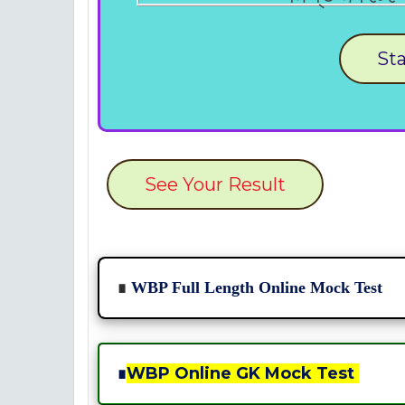
Sta
See Your Result
∎
WBP Full Length Online Mock Test
∎
WBP Online GK Mock Test