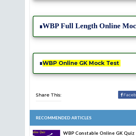
WBP Full Length Online Moc
∎
∎
WBP Online GK Mock Test
Share This:
Face
RECOMMENDED ARTICLES
WBP Constable Online GK Quiz in Be