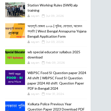
POSTS
Station Working Rules (SWR) alp
training
sayan
Jul 09, 2026
অন্নপূর্ণা যোজনা ২০২৬ | সুবিধা, যোগ্যতা, আবেদন
পদ্ধতি | West Bengal Annapurna Yojana
Bengali Application Form
sayan
Jul 03, 2026
wb special educator syllabus 2025
download
sayan
Feb 09, 2026
WBPSC Food SI Question paper 2024
All shift | WBPSC Food SI Question
paper 2024 All shift Question Paper
PDF in Bengali 2024
sayan
Mar 31, 2024
Kolkata Police Previous Year
Question Paper 2023 Download PDF