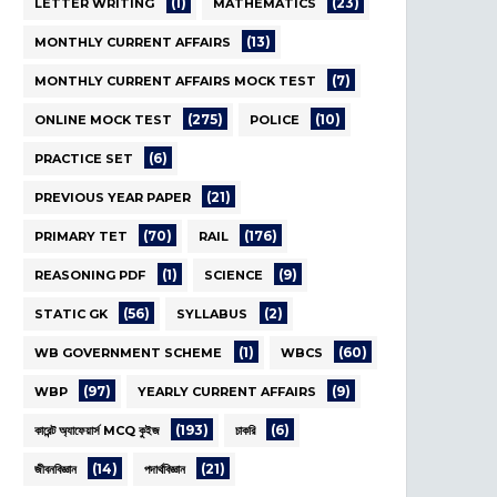
(1)
(23)
LETTER WRITING
MATHEMATICS
(13)
MONTHLY CURRENT AFFAIRS
(7)
MONTHLY CURRENT AFFAIRS MOCK TEST
(275)
(10)
ONLINE MOCK TEST
POLICE
(6)
PRACTICE SET
(21)
PREVIOUS YEAR PAPER
(70)
(176)
PRIMARY TET
RAIL
(1)
(9)
REASONING PDF
SCIENCE
(56)
(2)
STATIC GK
SYLLABUS
(1)
(60)
WB GOVERNMENT SCHEME
WBCS
(97)
(9)
WBP
YEARLY CURRENT AFFAIRS
(193)
(6)
কারেন্ট অ্যাফেয়ার্স MCQ কুইজ
চাকরি
(14)
(21)
জীবনবিজ্ঞান
পদার্থবিজ্ঞান