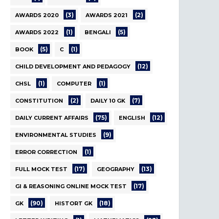
(3)
(2)
AWARDS 2020
AWARDS 2021
(1)
(5)
AWARDS 2022
BENGALI
(5)
(1)
BOOK
C
(12)
CHILD DEVELOPMENT AND PEDAGOGY
(1)
(1)
CHSL
COMPUTER
(2)
(7)
CONSTITUTION
DAILY 10 GK
(75)
(12)
DAILY CURRENT AFFAIRS
ENGLISH
(9)
ENVIRONMENTAL STUDIES
(1)
ERROR CORRECTION
(17)
(13)
FULL MOCK TEST
GEOGRAPHY
(17)
GI & REASONING ONLINE MOCK TEST
(90)
(18)
GK
HISTORT GK