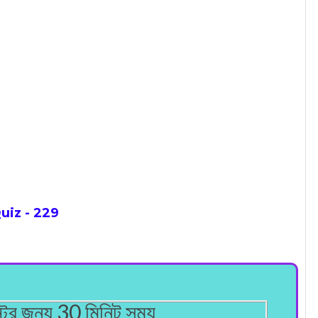
iz - 229
টের জন্য 30 মিনিট সময়